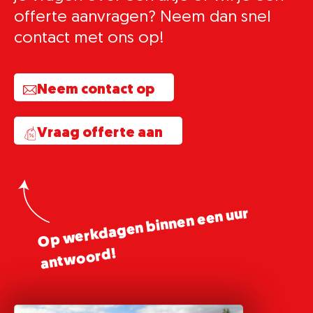
offerte aanvragen? Neem dan snel
contact met ons op!
Neem contact op
Vraag offerte aan
Op
werkdagen binnen een uur
ant
woord!