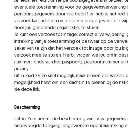
Je hebt het recht om je persoonsgegevens in te zien, te
eventuele toestemming voor de gegevensverwerking in
persoonsgegevens door ons bedrijf en heb je het rech
verzoek kan indienen om de persoonsgegevens die wij v
door jou genoemde organisatie, te sturen.
Je kunt een verzoek tot inzage, correctie, verwijderin
intrekking van je toestemming of bezwaar op de verwer
zeker van te zijn dat het verzoek tot inzage door jou is 
verzoek mee te sturen. Hierbij vragen we jou om in dez
nummers onderaan het paspoort), paspoortnummer en bu
privacy.
Uit in Zuid zal zo snel mogelijk, maar binnen vier weken
mogelijkheid hebt om een klacht in te dienen bij de nat
de deze link.
Bescherming
Uit in Zuid
neemt de bescherming van jouw gegevens se
onbevoegde toegang, ongewenste openbaarmaking en ong