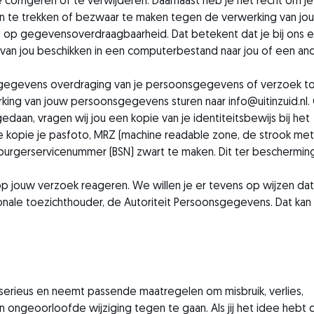
 corrigeren of te verwijderen. Daarnaast heb je het recht om je
 te trekken of bezwaar te maken tegen de verwerking van jo
t op gegevensoverdraagbaarheid. Dat betekent dat je bij ons 
an jou beschikken in een computerbestand naar jou of een and
g, gegevens overdraging van je persoonsgegevens of verzoek t
king van jouw persoonsgegevens sturen naar info@uitinzuid.nl.
gedaan, vragen wij jou een kopie van je identiteitsbewijs bij het
e kopie je pasfoto, MRZ (machine readable zone, de strook met
rgerservicenummer (BSN) zwart te maken. Dit ter bescherming
, op jouw verzoek reageren. We willen je er tevens op wijzen dat
ionale toezichthouder, de Autoriteit Persoonsgegevens. Dat kan 
rieus en neemt passende maatregelen om misbruik, verlies,
eoorloofde wijziging tegen te gaan. Als jij het idee hebt 