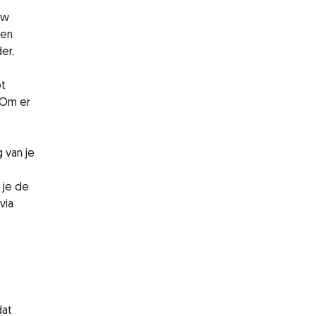
uw
een
er,
ot
 Om er
 van je
 je de
via
dat