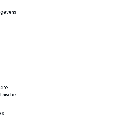
gegevens
site
chnische
es