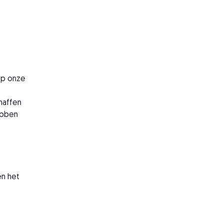
op onze
haffen
ebben
en het