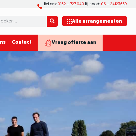
Bel ons:
0162 – 727 040
Bij nood:
06 – 24123659
Alle arrangementen
ons
Contact
Vraag offerte aan