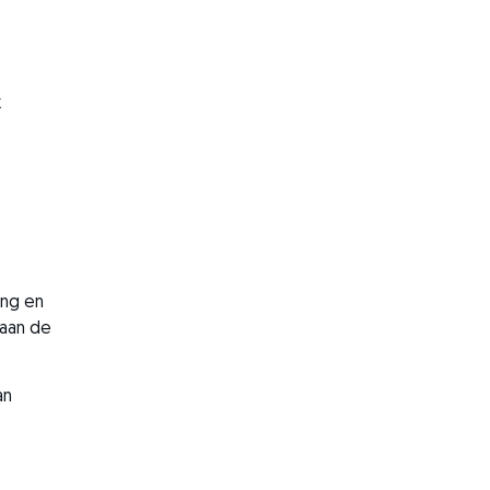
k
ing en
raan de
an