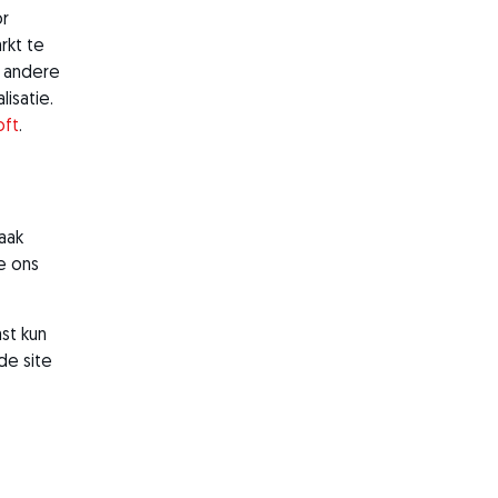
or
rkt te
n andere
isatie.
oft
.
aak
e ons
st kun
de site