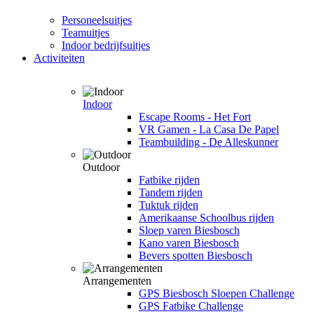
Personeelsuitjes
Teamuitjes
Indoor bedrijfsuitjes
Activiteiten
Indoor
Escape Rooms - Het Fort
VR Gamen - La Casa De Papel
Teambuilding - De Alleskunner
Outdoor
Fatbike rijden
Tandem rijden
Tuktuk rijden
Amerikaanse Schoolbus rijden
Sloep varen Biesbosch
Kano varen Biesbosch
Bevers spotten Biesbosch
Arrangementen
GPS Biesbosch Sloepen Challenge
GPS Fatbike Challenge