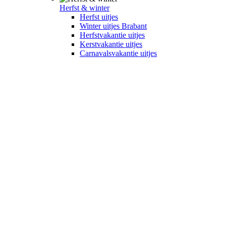
Herfst & winter
Herfst uitjes
Winter uitjes Brabant
Herfstvakantie uitjes
Kerstvakantie uitjes
Carnavalsvakantie uitjes