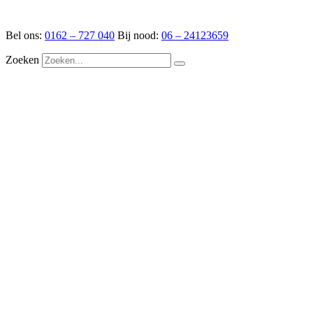
Ga
naar
Bel ons:
0162 – 727 040
Bij nood:
06 – 24123659
de
inhoud
Zoeken