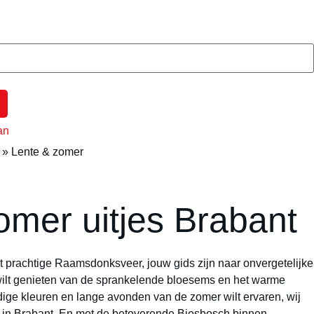
an
»
Lente & zomer
omer uitjes Brabant
het prachtige Raamsdonksveer, jouw gids zijn naar onvergetelijke
u wilt genieten van de sprankelende bloesems en het warme
endige kleuren en lange avonden van de zomer wilt ervaren, wij
 in Brabant. En met de betoverende Biesbosch binnen