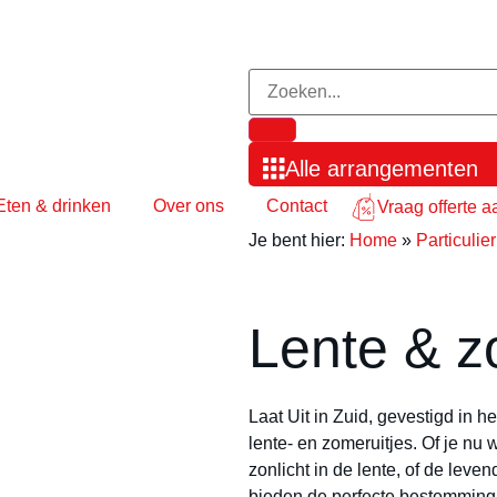
Alle arrangementen
Eten & drinken
Over ons
Contact
Vraag offerte a
Je bent hier:
Home
»
Particulier
Lente & z
Laat Uit in Zuid, gevestigd in 
lente- en zomeruitjes. Of je n
zonlicht in de lente, of de lev
bieden de perfecte bestemming