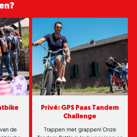
ren?
atbike
Privé: GPS Paas Tandem
Challenge
 van de
Trappen met grappen! Onze