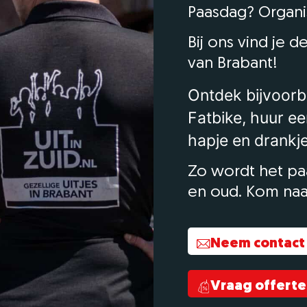
Paasdag? Organise
Bij ons vind je d
van Brabant!
Ontdek bijvoorb
Fatbike, huur ee
hapje en drankje
Zo wordt het pa
en oud. Kom naa
Neem contact
Vraag offerte