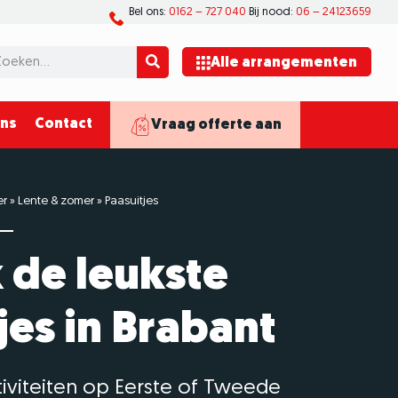
Bel ons:
0162 – 727 040
Bij nood:
06 – 24123659
Alle arrangementen
ons
Contact
Vraag offerte aan
er
»
Lente & zomer
»
Paasuitjes
 de leukste
jes in Brabant
tiviteiten op Eerste of Tweede