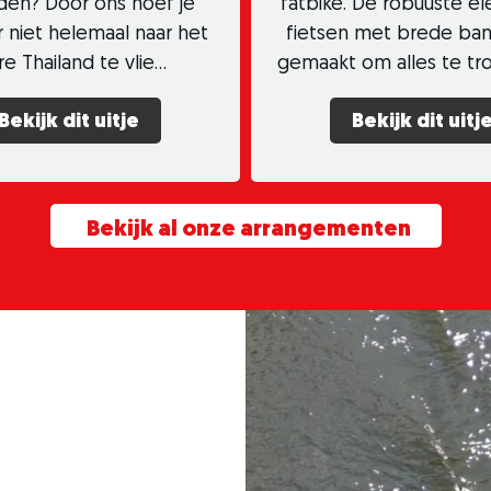
jden? Door ons hoef je
fatbike. De robuuste el
r niet helemaal naar het
fietsen met brede ban
re Thailand te vlie…
gemaakt om alles te tr
Bekijk dit uitje
Bekijk dit uitj
Bekijk al onze arrangementen