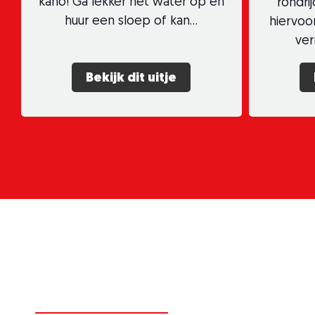
kano! Ga lekker het water op en
rondri
huur een sloep of kan…
hiervoo
ver
Bekijk dit uitje