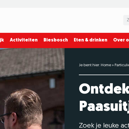
jk
Activiteiten
Biesbosch
Eten & drinken
Over 
Je bent hier:
Home
»
Particuli
Ontdek
Paasuit
Zoek je leuke ac