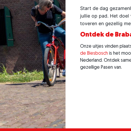
Start de dag gezamenli
jullie op pad. Het doe
toveren en gezellig me
Ontdek de Braba
Onze uitjes vinden plaat
de Biesbosch
is het mooi
Nederland. Ontdek same
gezellige Pasen van.