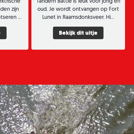
ektrische
Tandem Battle is leuk voor jong en
den zijn
oud. Je wordt ontvangen op Fort
otseren …
Lunet in Raamsdonksveer. Hi…
e
Bekijk dit uitje