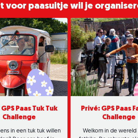
 voor paasuitje wil je organise
: GPS Paas Tuk Tuk
Privé: GPS Paas F
Challenge
Challenge
 eens in een tuk tuk willen
Welkom in de wereld