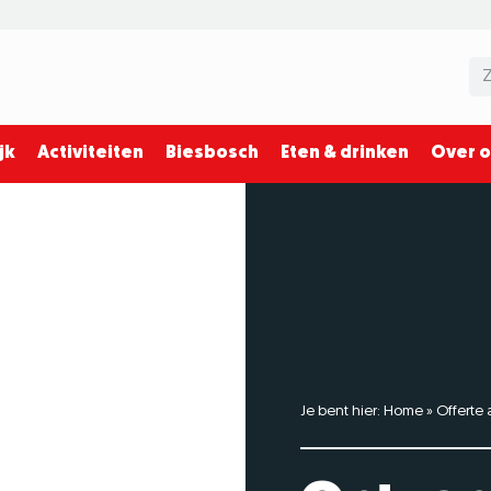
jk
Activiteiten
Biesbosch
Eten & drinken
Over 
Je bent hier:
Home
»
Offerte