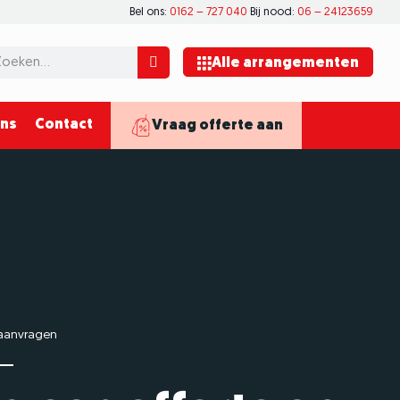
Bel ons:
0162 – 727 040
Bij nood:
06 – 24123659
Alle arrangementen
ons
Contact
Vraag offerte aan
 aanvragen