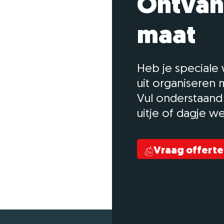
Ontvan
maat
Heb je speciale
uit organiseren m
Vul onderstaand
uitje of dagje w
Vraag offerte