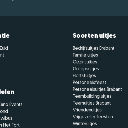
tie
Soorten uitjes
 Zuid
Bedrijfsuitjes Brabant
ant
Familie uitjes
Gezinsuitjes
Groepsuitjes
Herfstuitjes
Personeelsfeest
Personeelsuitjes Brabant
elen
Teambuilding uitjes
Teamuitjes Brabant
Kano Events
Vriendenuitjes
zond
Vrijgezellenfeesten
Kwibus
Winteruitjes
 Het Fort