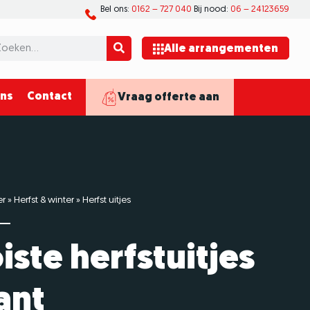
Bel ons:
0162 – 727 040
Bij nood:
06 – 24123659
Alle arrangementen
ons
Contact
Vraag offerte aan
er
»
Herfst & winter
»
Herfst uitjes
ste herfstuitjes
ant