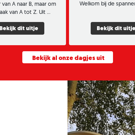
Welkom bij de spanne
 van A naar B, maar om
ak van A tot Z. Uit …
Bekijk dit uitje
Bekijk dit uitj
Bekijk al onze dagjes uit