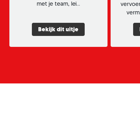
met je team, lei…
vervoer
verma
Bekijk dit uitje