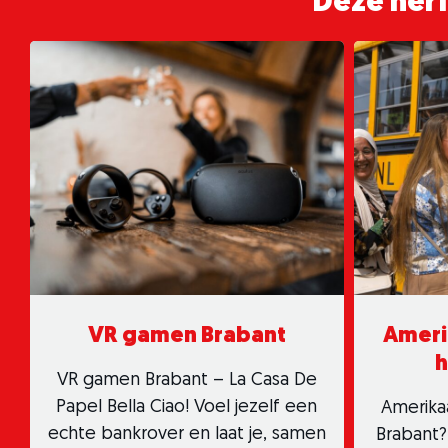
Deze herfs
VR gamen Brabant
Ameri
h
VR gamen Brabant – La Casa De
Papel Bella Ciao! Voel jezelf een
Amerika
echte bankrover en laat je, samen
Brabant?