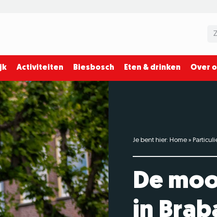
jk
Activiteiten
Biesbosch
Eten & drinken
Over 
Je bent hier:
Home
»
Particuli
De mooi
in Brab