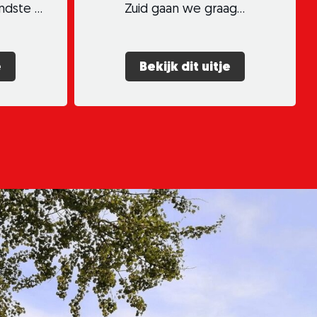
ndste …
Zuid gaan we graag…
e
Bekijk dit uitje