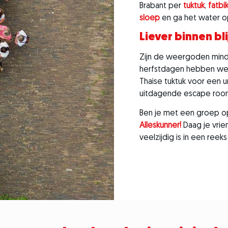
Brabant per
tuktuk
,
fatbi
sloep
en ga het water o
Liever binnen bl
Zijn de weergoden min
herfstdagen hebben we 
Thaise tuktuk voor een u
uitdagende escape roo
Ben je met een groep op
Alleskunner!
Daag je vrie
veelzijdig is in een ree