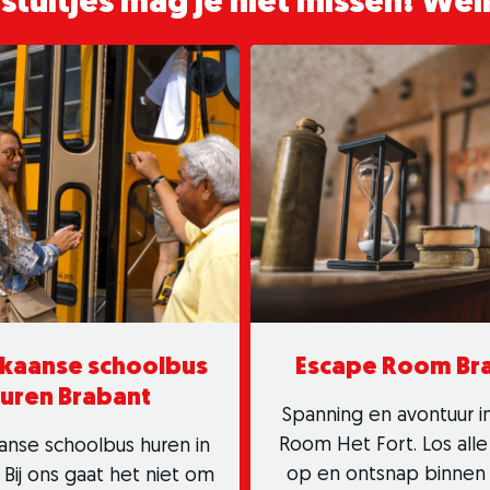
tuitjes mag je niet missen! Welk
kaanse schoolbus
Escape Room Br
uren Brabant
Spanning en avontuur i
Room Het Fort. Los alle
anse schoolbus huren in
op en ontsnap binnen 
 Bij ons gaat het niet om