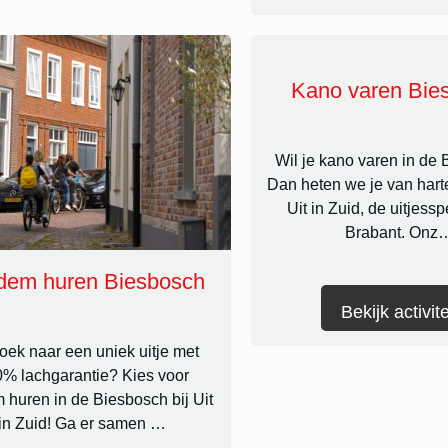
Kano varen Bie
Wil je kano varen in de
Dan heten we je van hart
Uit in Zuid, de uitjesspe
Brabant. Onz
dem huren Biesbosch
Bekijk activite
oek naar een uniek uitje met
% lachgarantie? Kies voor
 huren in de Biesbosch bij Uit
in Zuid! Ga er samen …