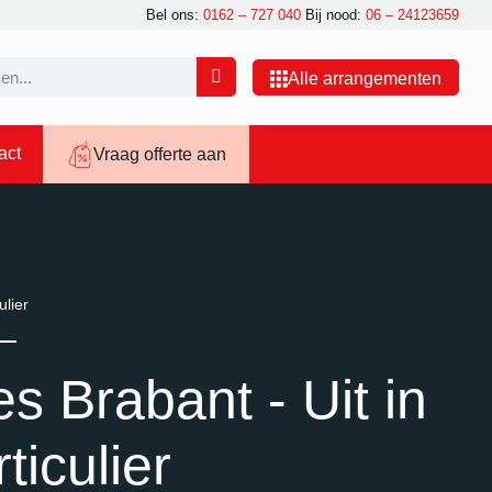
Bel ons:
0162 – 727 040
Bij nood:
06 – 24123659
Alle arrangementen
act
Vraag offerte aan
ulier
jes Brabant - Uit in
ticulier