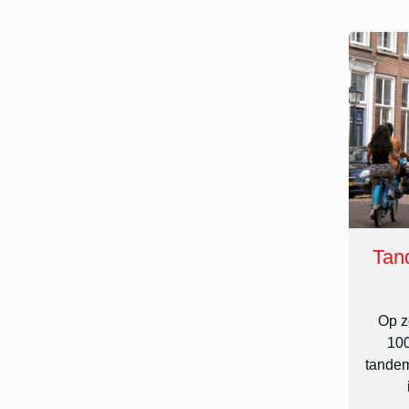
Tan
Op z
100
tandem