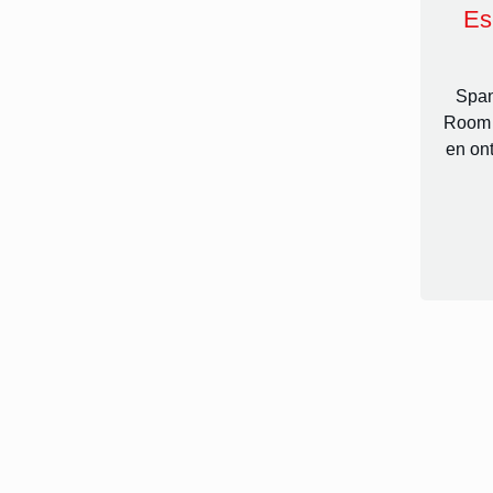
Es
Span
Room H
en on