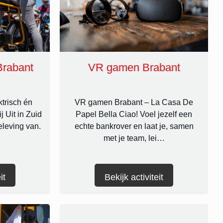
Brabant
VR gamen Brabant
ktrisch én
VR gamen Brabant – La Casa De
j Uit in Zuid
Papel Bella Ciao! Voel jezelf een
eleving van.
echte bankrover en laat je, samen
met je team, lei…
it
Bekijk activiteit