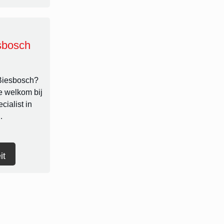
sbosch
 Biesbosch?
e welkom bij
cialist in
…
it