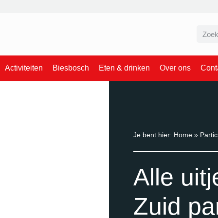
Activiteiten
Biesbosch
Eten & drinken
Over ons
Cont
Je bent hier:
Home
»
Partic
Alle uit
Zuid par