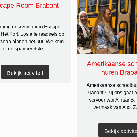
cape Room Brabant
ning en avontuur in Escape
et Fort. Los alle raadsels op
tsnap binnen het uur! Welkom
bij de spannendste …
Amerikaanse sc
huren Braba
Bekijk activiteit
Amerikaanse schoolbus
Brabant? Bij ons gaat h
vervoer van A naar B
vermaak van A tot Z
Bekijk activite