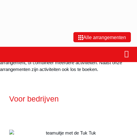
Je bent hier:
Home
»
Voor bedrijven
Arrangementen Uit in Zuid
Alle arrangementen
Brabant
Kies uit een van de meer dan 50 activiteiten, ga voor een
arrangement, of combineer meerdere activiteiten. Naast onze
arrangementen zijn activiteiten ook los te boeken.
Voor bedrijven