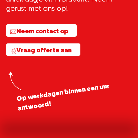
gerust met ons op!
Neem contact op
Vraag offerte aan
Op
werkdagen binnen een uur
ant
woord!